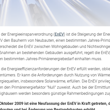
l der Energieeinsparverordnung (
EnEV
) ist die Steigerung der En
V den Bauherrn von Neubauten, einen bestimmten Jahres-Primär
erscheidet die EnEV zwischen Wohngebäuden und Nichtwohnge
nahmen an bestehenden Gebäuden ausgeführt, regelt die EnEV,
en bestimmten Jahres-Primärenergiebedarf einhalten muss.
 die Energieeffizienzanforderungen der EnEV erfüllt werden, obli
entümers. Er kann die Anforderungen durch Nutzung von Wärm
rgiequellen, insbesondere Solarwärme, erfüllen. Die EnEV privile
en den Primärenergiefaktor "Null" zuweist. Auch bei der Ermitt
tighäusern werden besonders günstige Rahmenbedingungen zug
Oktober 2009 ist eine Neufassung der EnEV in Kraft getreten, 
bauten und bei Änderung von Bestandsbauten erhöht.