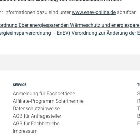
r Informationen dazu sind unter
www.enev-online.de
abrufbar.
ordnung über energiesparenden Wärmeschutz und energiespare
ergieeinsparverordnung – EnEV)
Verordnung zur Änderung der E
SERVICE
T
Anmeldung für Fachbetriebe
S
Affiliate-Programm Solarthermie
R
Datenschutzhinweise
T
AGB für Anfragesteller
B
AGB für Fachbetriebe
F
Impressum