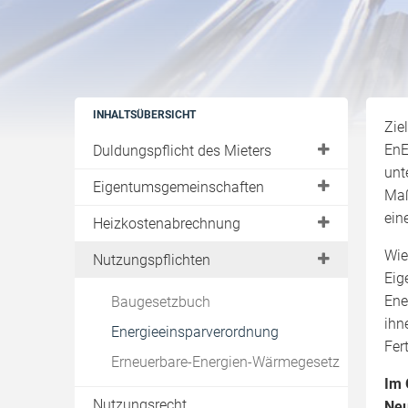
INHALTSÜBERSICHT
Zie
EnE
Duldungspflicht des Mieters
unt
Härte & allgemein üblicher Zustand
Eigentumsgemeinschaften
Maß
Rechtsschutz
ein
Modernisierung
Heizkostenabrechnung
Verfahren
Bauliche Veränderung
Wie
Art und Umfang
Nutzungspflichten
Was muss geduldet werden?
Eig
Energieeinsparung
Abrechnung notwendig
Ene
Baugesetzbuch
Genehmigungen
ihn
Energieeinsparverordnung
Heizkostenabrechnung
Fer
Erneuerbare-Energien-Wärmegesetz
Im 
Nutzungsrecht
Neu