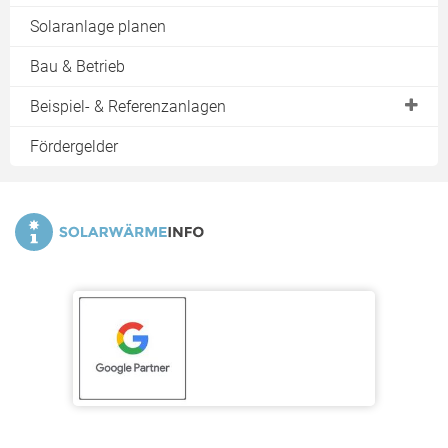
Solaranlage planen
Bau & Betrieb
Beispiel- & Referenzanlagen
Altbau Freiburg
Fördergelder
Altbau Halle
Hotel Berlin
Hotel Heikendorf
Hotel Lingen (Ems)
Hotel Schwarzwald
Hotel Seegebiet Mansfelder Land
Nachkriegsbau Dachau
Neubau Konstanz