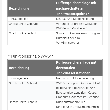
Pufferspeicheranlage mit
Bezeichnung
nachgeschaltetem
Trinkwasserspeicher
Einsatzgebiete
Neubau und Modernisierung
Checkpunkte Gebäude
Vorrangig für größere Gebäude;
WW-Bedarf, Platzbedarf
Checkpunkte Technik
Solare Trinkwassererwärmung im
Durchlauf oder im
Vorwärmspeicher
**Funktionsprinzip WW5**
Pufferspeicheranlage mit
Bezeichnung
dezentralen
Trinkwasserstationen
Einsatzgebiete
Neubau und Modernisierung
Checkpunkte Gebäude
WW-Bereitung im Direktdurchlauf;
Beibehaltung dezentraler WW-
Bereitung bei zentralem Kessel;
Umbaumaßnahmen im Gebäude
Checkpunkte Technik
Rücklauftemperaturen
Ringleitung; Umbaumaßnahmen