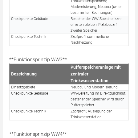
Trinkwasserspeichers;
Modernisierung, Neubau (unter
bestimmten Bedinungen)
Checkpunkte Gebäude
Bestehender WW-Speicher kann
erhalten bleiben, Platzbedarf
zweiter Speicher
Checkpunkte Technik
Zapfprofil sommerliche
Nachheizung
**Funktionsprinzip WW3**
Pufferspeicheranlage mit
Bezeichnung
zentraler
Trinkwasserstation
Einsatzgebiete
Neubau und Modernisierung
Checkpunkte Gebäude
WW-Bereitung im Direktdurchlauf;
bestehender Speicher wird durch
Pufferspeicher
Checkpunkte Technik
Zapfprofil; Auslegung der
Trinkwasserstation
**Funktionsprinzip WW4**