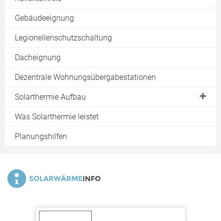
Gebäudeeignung
Legionellenschutzschaltung
Dacheignung
Dezentrale Wohnungsübergabestationen
Solarthermie Aufbau
Infos
Was Solarthermie leistet
Kollektorfeld
Planungshilfen
Kollektorkreis
Systemanbindungen von 3- und 4-Leiter-Netzen
Getrennter Trinkwasser- und Pufferspeicher
Kombispeicher
Trinkwasserstation