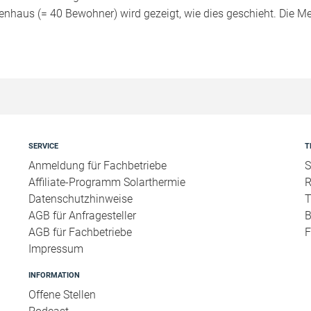
ienhaus (= 40 Bewohner) wird gezeigt, wie dies geschieht. Die M
SERVICE
T
Anmeldung für Fachbetriebe
S
Affiliate-Programm Solarthermie
R
Datenschutzhinweise
T
AGB für Anfragesteller
B
AGB für Fachbetriebe
F
Impressum
INFORMATION
Offene Stellen